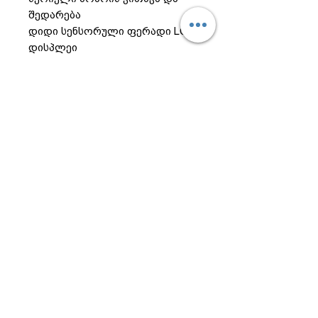
შედარება
დიდი სენსორული ფერადი LCD
დისპლეი
LAN და SD ბარათის
შესაძლებლობა
დაკავშირება (USB ან სერიული)
იონიზატორი (*სურვილისამებრ)
100% დამზადებულია კორეაში,
ლილვაკებითა და ზოლების
გარეშე
ტექნიკური
მახასიათებლები
სპეციფიკაციები:
მოქმედი ვალუტა: 50 მაქსიმუმ
სიჩქარე: 800, 1000, 1200, 1300 ბნ/
წთ
ბუნკერის მოცულობა: 500