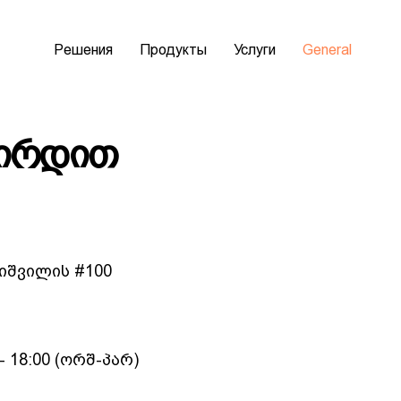
Решения
Продукты
Услуги
General
შირდით
ხიშვილის #100
- 18:00 (ორშ-პარ)