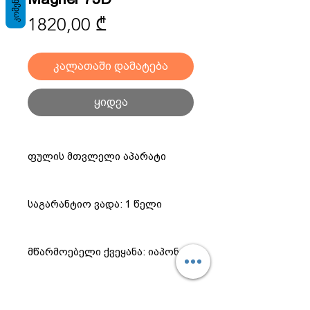
ᲙᲝᲛᲔᲜᲢᲐᲠᲘ
Price
1820,00 ₾
კალათაში დამატება
ყიდვა
ფულის მთვლელი აპარატი
საგარანტიო ვადა: 1 წელი
მწარმოებელი ქვეყანა: იაპონია
ინფორმაცია