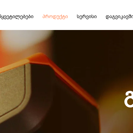
წყვეტილებები
პროდუქტი
სერვისი
დაგვიკავშ