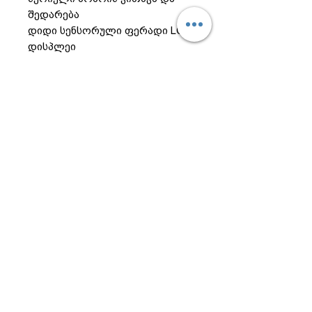
შედარება
დიდი სენსორული ფერადი LCD
დისპლეი
LAN და SD ბარათის
შესაძლებლობა
დაკავშირება (USB ან სერიული)
იონიზატორი (*სურვილისამებრ)
100% დამზადებულია კორეაში,
ლილვაკებითა და ზოლების
გარეშე
ტექნიკური
მახასიათებლები
სპეციფიკაციები:
მოქმედი ვალუტა: 50 მაქსიმუმ
სიჩქარე: 800, 1000, 1200, 1300 ბნ/
წთ
ბუნკერის მოცულობა: 500