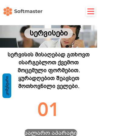
სერვისები
სერვისის მისაღებად გთხოვთ
ისარგებლოთ ქვემოთ
მოცემული ფორმებით.
ყურადღებით შეავსეთ
ᲙᲝᲛᲔᲜᲢᲐᲠᲘ
მოთხოვნილი ველები.
01
სალარო აპარატი